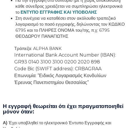
Για την εγγραφή στο συνέδριο (με ή χωρίς ανακοίνωση)
κάθε σύνεδρος χρειάζεται να συμπληρώσει ηλεκτρονικά
το
ΕΝΤΥΠΟ ΕΓΓΡΑΦΗΣ ΚΑΙ ΥΠΟΒΟΛΗΣ
Στη συνέχεια να καταθέσει στον ακόλουθο τραπεζικό
λογαριασμό το ποσό εγγραφής, δηλώνοντας τον ΚΩΔΙΚΟ
6795 και το ΠΛΗΡΕΣ ΟΝΟΜΑ του/της, π.χ: 6795
ΘΕΟΔΩΡΟΥ ΠΑΝΑΓΙΩΤΗΣ
Τράπεζα: ALPHA BANK
International Bank Account Number (IBAN):
GR93 0140 3100 3100 0200 2020 898
Code Bic (SWIFT address):
CRBAGRAA
Επωνυμία: “Ειδικός Λογαριασμός Κονδυλίων
Έρευνας Πανεπιστημίου Θεσσαλίας”
Η εγγραφή θεωρείται ότι έχει πραγματοποιηθεί
μόνον όταν:
Α)
Έχει υποβληθεί το ηλεκτρονικό Έντυπο Εγγραφής και