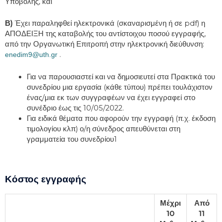
Υποβολής, και
Β)
Έχει παραληφθεί ηλεκτρονικά (σκαναρισμένη ή σε pdf) η
ΑΠΟΔΕΙΞΗ της καταβολής του αντίστοιχου ποσού εγγραφής,
από την Οργανωτική Επιτροπή στην ηλεκτρονική διεύθυνση:
.
enedim
9@
uth
.
gr
Για να παρουσιαστεί και να δημοσιευτεί στα Πρακτικά του
συνεδρίου μια εργασία (κάθε τύπου) πρέπει τουλάχιστον
ένας/μια εκ των συγγραφέων να έχει εγγραφεί στο
συνέδριο έως τις 10/05/2022.
Για ειδικά θέματα που αφορούν την εγγραφή (π.χ. έκδοση
τιμολογίου κλπ) ο/η σύνεδρος απευθύνεται στη
γραμματεία του συνεδρίου1
Κόστος εγγραφής
Μέχρι
Από
10
11